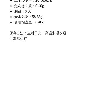
エネルギー：267.85kcal
たんぱく質：9.49g
脂質：0.0g
炭水化物：58.88g
食塩相当量：0.48g
保存方法：直射日光・高温多湿を避
け常温保存
販売者：株式会社快腸走 新潟県妙
高市関川2228-1
製造所：パワフル健康食品株式会社
長野県上水内郡信濃町大字平岡215-
1
お召し上がり方：運動前、運動中の
エネルギー補給にお飲みください。
ご使用上の注意：
誤飲防止のため、乳幼児の手の
届かない場所へ保管してくださ