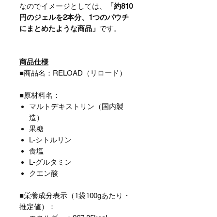
なのでイメージとしては、
「約810
円のジェルを2本分、1つのパウチ
にまとめたような商品」
です。
商品仕様
■商品名：RELOAD（リロード）
■原材料名：
マルトデキストリン（国内製
造）
果糖
L-シトルリン
食塩
L-グルタミン
クエン酸
■栄養成分表示（1袋100gあたり・
推定値）：